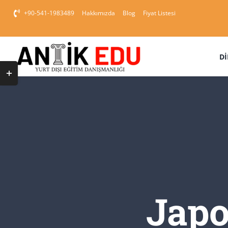
Skip
+90-541-1983489
Hakkımızda
Blog
Fiyat Listesi
to
content
DI
Toggle
Sliding
Bar
Area
Japo