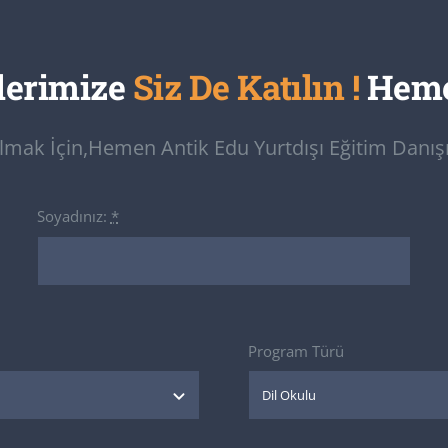
lerimize
Siz De Katılın !
Heme
Almak İçin,hemen Antik Edu Yurtdışı Eğitim Danışma
Soyadınız:
*
Program Türü