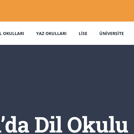
L OKULLARI
YAZ OKULLARI
LISE
ÜNIVERSITE
da Dil Okulu 