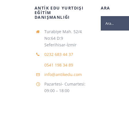
ANTİK EDU YURTDIŞI
ARA
EĞİTİM
DANIŞMANLIĞI
Ara:
Turabiye Mah. 52/4
No:64 D:9
Seferihisar-İzmir
0232 683 44 37
0541 198 34 89
info@antikedu.com
Pazartesi- Cumartesi:
09:00 – 18:00