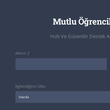
Mutlu Öğrenci
Hızlı Ve Güvenilir Destek 
Adınız:
*
İlgilendiğiniz Ülke: