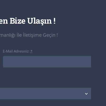
n Bize Ulaşın !
nlığı İle İletişime Geçin !
E-Mail Adresiniz:
*